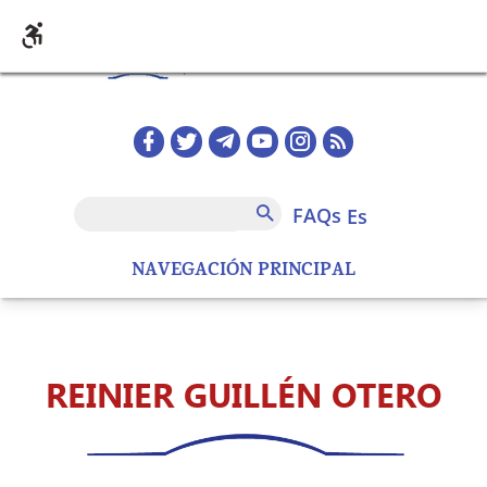
Pasar al contenido principal
Redes sociales home
FAQs
Buscar
FAQs
es
NAVEGACIÓN PRINCIPAL
REINIER GUILLÉN OTERO