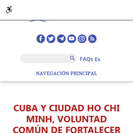
Pasar al contenido principal
Redes sociales home
FAQs
Buscar
FAQs
es
NAVEGACIÓN PRINCIPAL
CUBA Y CIUDAD HO CHI
MINH, VOLUNTAD
COMÚN DE FORTALECER