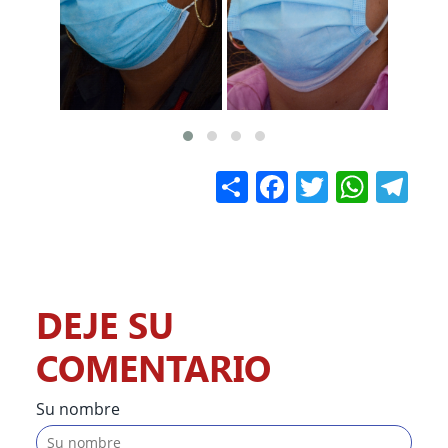
Share
Facebook
Twitter
What
Te
DEJE SU
COMENTARIO
Su nombre