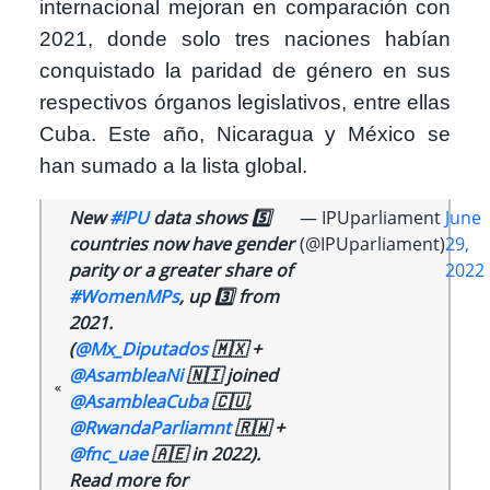
internacional mejoran en comparación con
2021, donde solo tres naciones habían
conquistado la paridad de género en sus
respectivos órganos legislativos, entre ellas
Cuba. Este año, Nicaragua y México se
han sumado a la lista global.
New
#IPU
data shows 5️⃣
— IPUparliament
June
countries now have gender
(@IPUparliament)
29,
parity or a greater share of
2022
#WomenMPs
, up 3️⃣ from
2021.
(
@Mx_Diputados
🇲🇽 +
@AsambleaNi
🇳🇮 joined
@AsambleaCuba
🇨🇺,
@RwandaParliamnt
🇷🇼 +
@fnc_uae
🇦🇪 in 2022).
Read more for