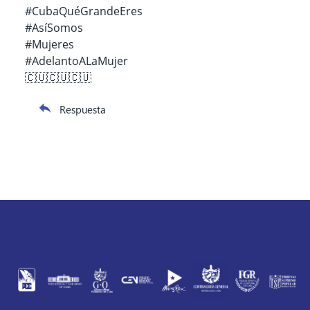
#CubaQuéGrandeEres
#AsíSomos
#Mujeres
#AdelantoALaMujer
🇨🇺🇨🇺🇨🇺
Respuesta