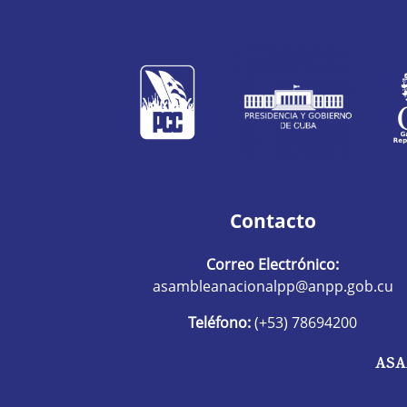
Contacto
Correo Electrónico:
asambleanacionalpp@anpp.gob.cu
Teléfono:
(+53) 78694200
ASA
R