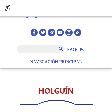
Pasar al contenido principal
Redes sociales home
FAQs
Buscar
FAQs
es
NAVEGACIÓN PRINCIPAL
HOLGUÍN