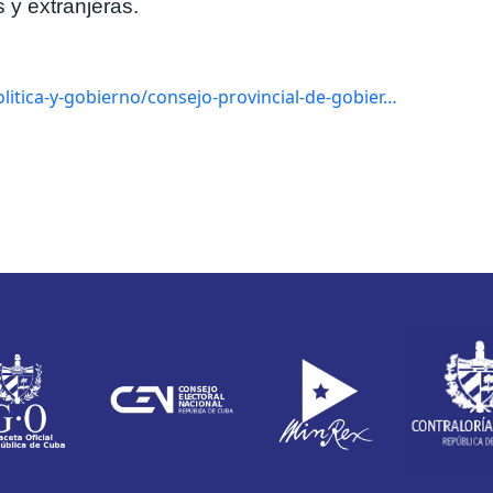
 y extranjeras.
litica-y-gobierno/consejo-provincial-de-gobier…