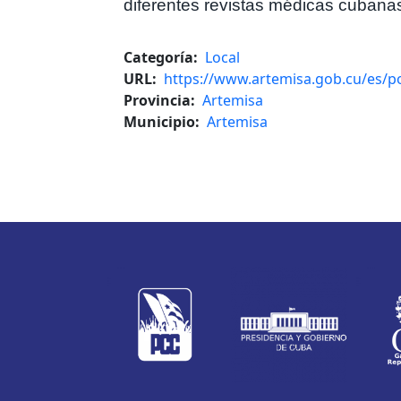
diferentes revistas médicas cubanas
Categoría
Local
URL
https://www.artemisa.gob.cu/es/po
Provincia
Artemisa
Municipio
Artemisa