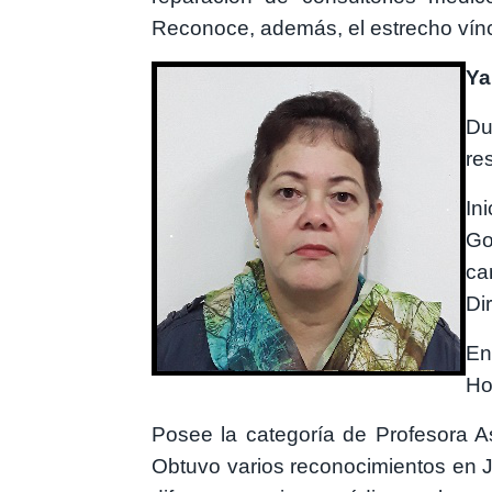
Reconoce, además, el estrecho víncu
Imagen
Ya
Du
re
In
Go
ca
Di
En
Ho
Posee la categoría de Profesora As
Obtuvo varios reconocimientos en J