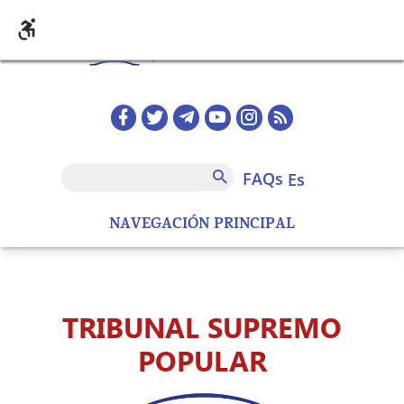
Pasar al contenido principal
Redes sociales home
FAQs
Buscar
FAQs
es
NAVEGACIÓN PRINCIPAL
TRIBUNAL SUPREMO
POPULAR