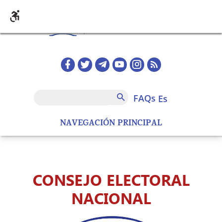
Pasar al contenido principal
Redes sociales home
FAQs
Buscar
FAQs
es
NAVEGACIÓN PRINCIPAL
CONSEJO ELECTORAL
NACIONAL