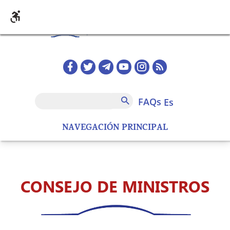
Pasar al contenido principal
Redes sociales home
FAQs
Buscar
FAQs
es
NAVEGACIÓN PRINCIPAL
CONSEJO DE MINISTROS