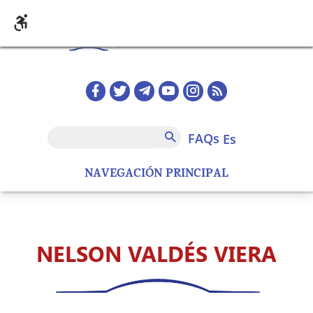
Pasar al contenido principal
Redes sociales home
FAQs
Buscar
FAQs
es
NAVEGACIÓN PRINCIPAL
NELSON VALDÉS VIERA