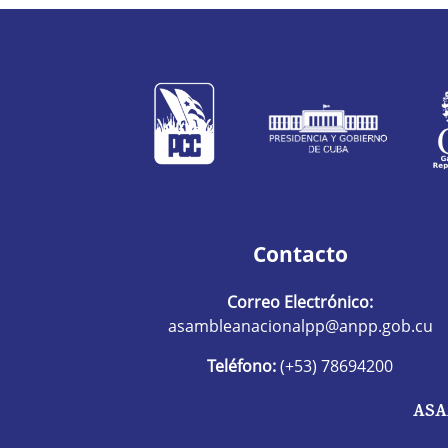
Contacto
Correo Electrónico:
asambleanacionalpp@anpp.gob.cu
Teléfono:
(+53) 78694200
ASA
R