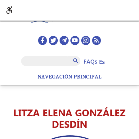
Pasar al contenido principal
Redes sociales home
FAQs
Buscar
FAQs
es
NAVEGACIÓN PRINCIPAL
LITZA ELENA GONZÁLEZ
DESDÍN