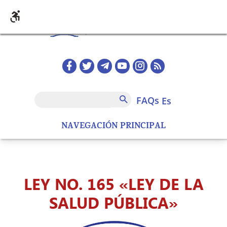
Pasar al contenido principal
Redes sociales home
FAQs
Buscar
FAQs
es
NAVEGACIÓN PRINCIPAL
LEY NO. 165 «LEY DE LA
SALUD PÚBLICA»