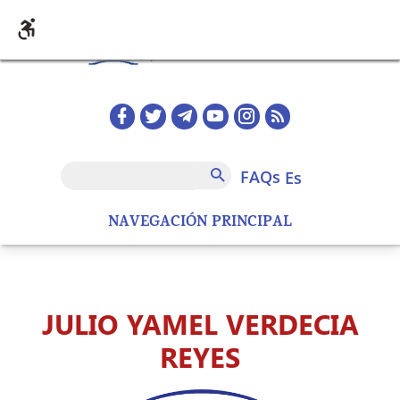
Pasar al contenido principal
Redes sociales home
FAQs
Buscar
FAQs
es
NAVEGACIÓN PRINCIPAL
JULIO YAMEL VERDECIA
REYES