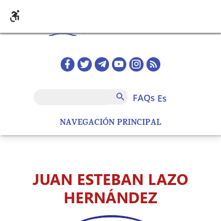
Pasar al contenido principal
Redes sociales home
FAQs
Buscar
FAQs
es
NAVEGACIÓN PRINCIPAL
JUAN ESTEBAN LAZO
HERNÁNDEZ