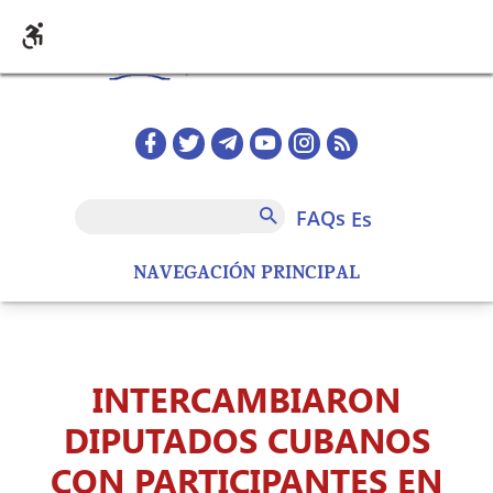
Pasar al contenido principal
Redes sociales home
FAQs
Buscar
FAQs
es
NAVEGACIÓN PRINCIPAL
INTERCAMBIARON
DIPUTADOS CUBANOS
CON PARTICIPANTES EN