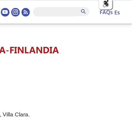
sociales home
FAQs
Buscar
FAQs
es
A-FINLANDIA
Villa Clara.