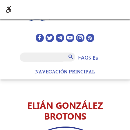
Pasar al contenido principal
Redes sociales home
FAQs
Buscar
FAQs
es
NAVEGACIÓN PRINCIPAL
ELIÁN GONZÁLEZ
BROTONS