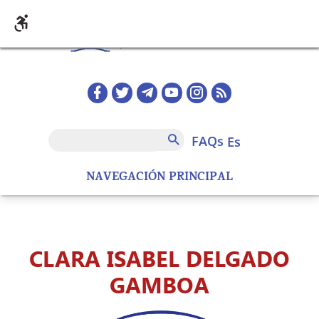
Pasar al contenido principal
Redes sociales home
FAQs
Buscar
FAQs
es
NAVEGACIÓN PRINCIPAL
CLARA ISABEL DELGADO
GAMBOA