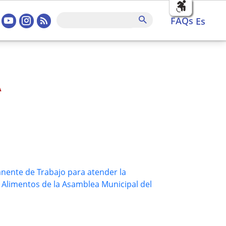
sociales home
FAQs
Buscar
FAQs
es
A
nente de Trabajo para atender la
e Alimentos de la Asamblea Municipal del