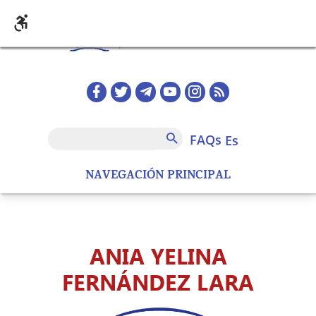
Pasar al contenido principal
Redes sociales home
FAQs
Buscar
FAQs
es
NAVEGACIÓN PRINCIPAL
ANIA YELINA
FERNÁNDEZ LARA