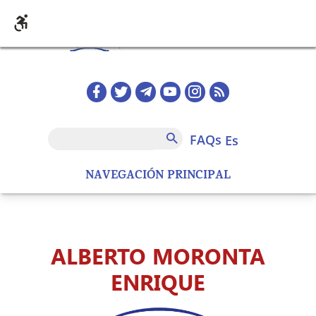
Pasar al contenido principal
Redes sociales home
FAQs
Buscar
FAQs
es
NAVEGACIÓN PRINCIPAL
ALBERTO MORONTA
ENRIQUE