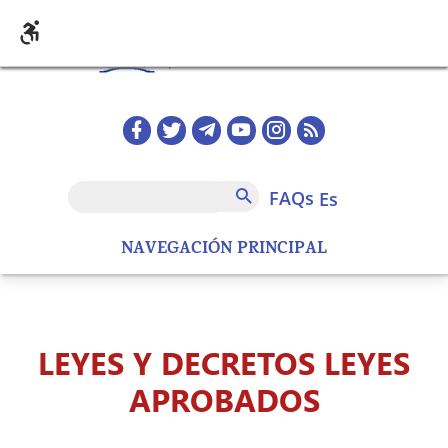
Pasar al contenido principal
Redes sociales home
FAQs
Buscar
FAQs
es
NAVEGACIÓN PRINCIPAL
LEYES Y DECRETOS LEYES
APROBADOS