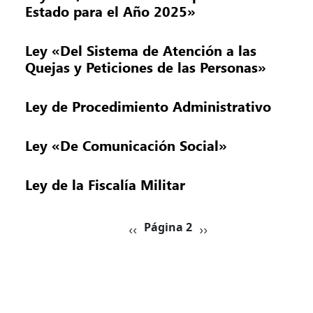
Estado para el Año 2025»
Ley «Del Sistema de Atención a las
Quejas y Peticiones de las Personas»
Ley de Procedimiento Administrativo
Ley «De Comunicación Social»
Ley de la Fiscalía Militar
Paginación
Página anterior
Siguiente página
‹‹
Página 2
››