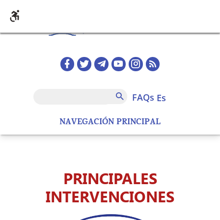
Pasar al contenido principal
Redes sociales home
FAQs
Buscar
FAQs
es
NAVEGACIÓN PRINCIPAL
PRINCIPALES
INTERVENCIONES