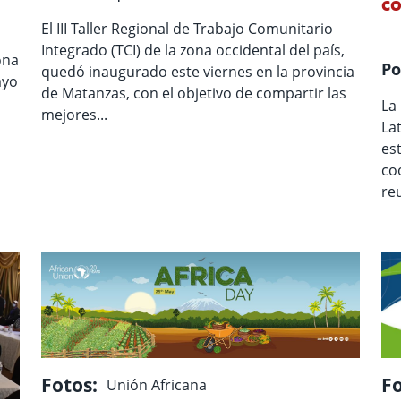
co
El III Taller Regional de Trabajo Comunitario
Integrado (TCI) de la zona occidental del país,
ona
Po
quedó inaugurado este viernes en la provincia
ayo
de Matanzas, con el objetivo de compartir las
La
mejores...
La
es
co
re
Fotos:
Fo
Unión Africana