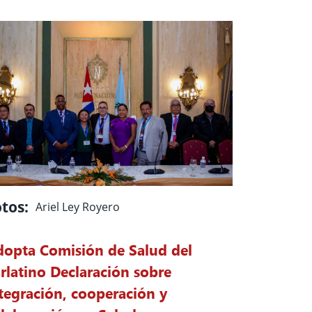
tos:
Ariel Ley Royero
opta Comisión de Salud del
rlatino Declaración sobre
tegración, cooperación y