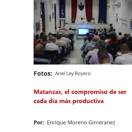
Fotos:
Ariel Ley Royero
Matanzas, el compromiso de ser
cada día más productiva
Por:
Enrique Moreno Gimeranez