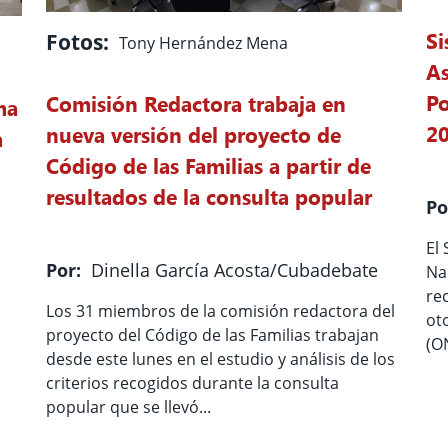
Si
Fotos:
Tony Hernández Mena
As
Po
Comisión Redactora trabaja en
ma
2
nueva versión del proyecto de
a
Código de las Familias a partir de
resultados de la consulta popular
Po
El
Por:
Dinella García Acosta/Cubadebate
Na
re
Los 31 miembros de la comisión redactora del
ot
proyecto del Código de las Familias trabajan
l
(ON
desde este lunes en el estudio y análisis de los
criterios recogidos durante la consulta
popular que se llevó...