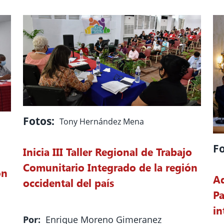
Fotos:
Tony Hernández Mena
Fo
Inicia III Taller Regional de Trabajo
Comunitario Integrado de la región
ón
Ad
occidental del país
Pa
in
Por:
Enrique Moreno Gimeranez