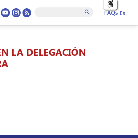
sociales home
FAQs
Buscar
FAQs
es
EN LA DELEGACIÓN
RA