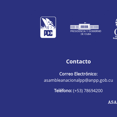
Contacto
Correo Electrónico:
asambleanacionalpp@anpp.gob.cu
Teléfono:
(+53) 78694200
ASA
R