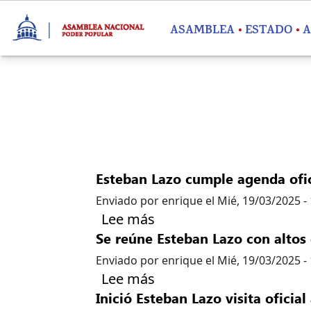
Pasar al contenido principal
ASAMBLEA
ESTADO
A
Esteban Lazo cumple agenda ofici
Enviado por
enrique
el
Mié, 19/03/2025 -
sobre Esteban Lazo cumpl
Lee más
Se reúne Esteban Lazo con altos 
Enviado por
enrique
el
Mié, 19/03/2025 -
sobre Se reúne Esteban L
Lee más
Inició Esteban Lazo visita oficia