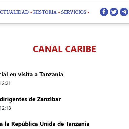
Redes 
CTUALIDAD
HISTORIA
SERVICIOS
CANAL CARIBE
al en visita a Tanzania
 12:21
e agenda oficial en visita a Tanzania
dirigentes de Zanzíbar
 12:18
azo con altos dirigentes de Zanzíbar
l a la República Unida de Tanzania