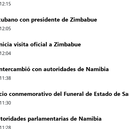
 12:15
 visita oficial a la República Unida de Tanzania
 cubano con presidente de Zimbabue
 12:05
del Parlamento cubano con presidente de Zimbab
icia visita oficial a Zimbabue
 12:04
ento en Cuba inicia visita oficial a Zimbabue
intercambió con autoridades de Namibia
 11:38
mento en Cuba intercambió con autoridades de N
vicio conmemorativo del Funeral de Estado de 
 11:30
n Lazo en servicio conmemorativo del Funeral 
utoridades parlamentarias de Namibia
 11:28