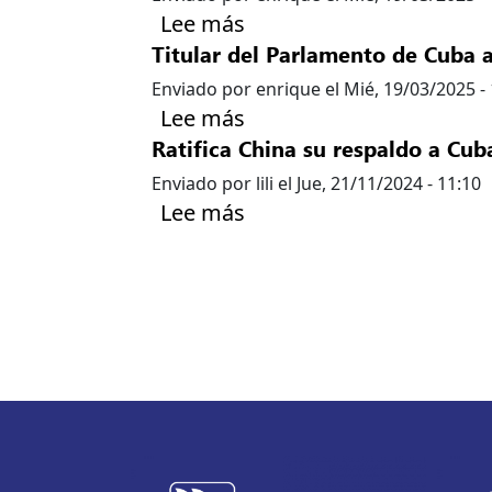
sobre Intercambia Este
Lee más
Titular del Parlamento de Cuba 
Enviado por
enrique
el
Mié, 19/03/2025 -
sobre Titular del Parla
Lee más
Ratifica China su respaldo a Cub
Enviado por
lili
el
Jue, 21/11/2024 - 11:10
sobre Ratifica China su 
Lee más
Paginación