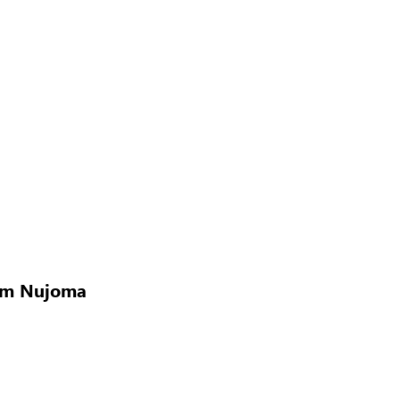
ue
amibia
Sam Nujoma
de Estado de Sam Nujoma