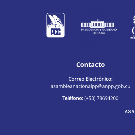
Contacto
Correo Electrónico:
asambleanacionalpp@anpp.gob.cu
Teléfono:
(+53) 78694200
ASA
R