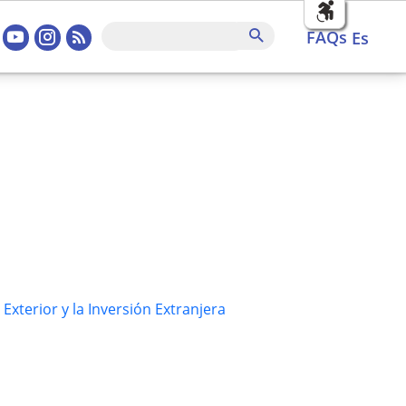
sociales home
FAQs
Buscar
FAQs
es
Exterior y la Inversión Extranjera