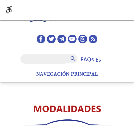
Pasar al contenido principal
Redes sociales home
FAQs
Buscar
FAQs
es
NAVEGACIÓN PRINCIPAL
MODALIDADES