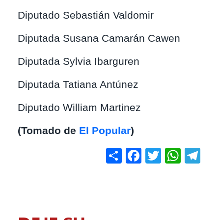
Diputado Sebastián Valdomir
Diputada Susana Camarán Cawen
Diputada Sylvia Ibarguren
Diputada Tatiana Antúnez
Diputado William Martinez
(Tomado de
El Popular
)
Share
Facebook
Twitter
What
Te