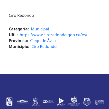
Ciro Redondo
Categoría
Municipal
URL
https://www.ciroredondo.gob.cu/es/
Provincia
Ciego de Ávila
Municipio
Ciro Redondo