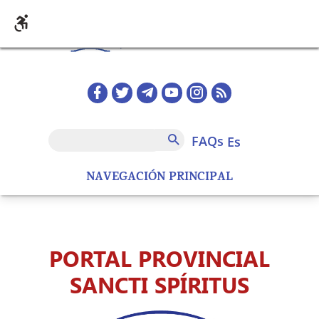
Pasar al contenido principal
Redes sociales home
FAQs
Buscar
FAQs
es
NAVEGACIÓN PRINCIPAL
PORTAL PROVINCIAL
SANCTI SPÍRITUS