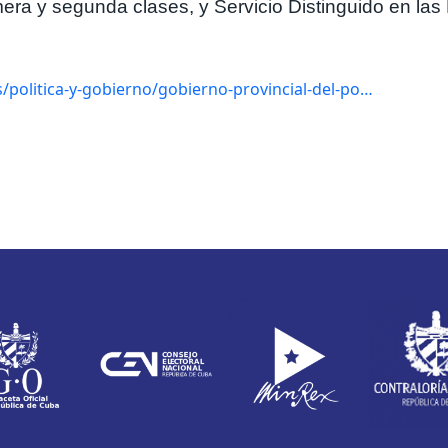
era y segunda clases, y Servicio Distinguido en las
politica-y-gobierno/gobierno-provincial-del-po…