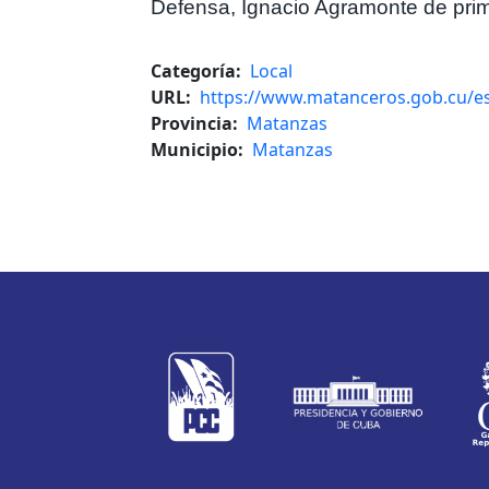
Defensa, Ignacio Agramonte de prim
Categoría
Local
URL
https://www.matanceros.gob.cu/es/
Provincia
Matanzas
Municipio
Matanzas