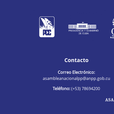
Contacto
Correo Electrónico:
asambleanacionalpp@anpp.gob.cu
Teléfono:
(+53) 78694200
ASA
R