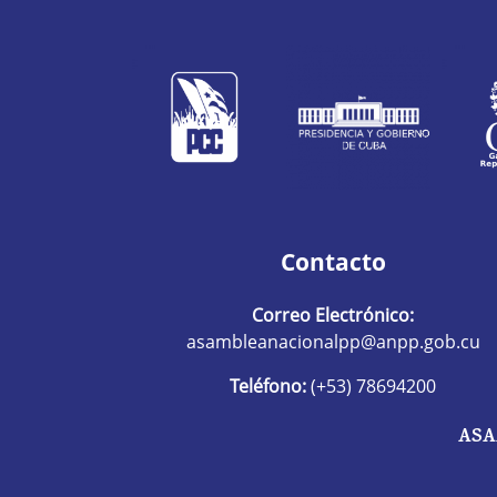
Contacto
Correo Electrónico:
asambleanacionalpp@anpp.gob.cu
Teléfono:
(+53) 78694200
ASA
R