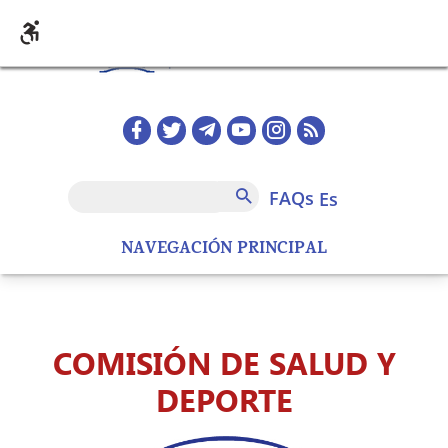
Pasar al contenido principal
Redes sociales home
FAQs
Buscar
FAQs
es
NAVEGACIÓN PRINCIPAL
COMISIÓN DE SALUD Y
DEPORTE