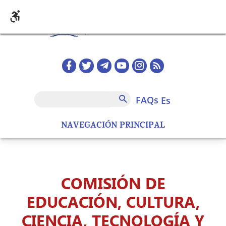
Pasar al contenido principal
Redes sociales home
FAQs
Buscar
FAQs
es
NAVEGACIÓN PRINCIPAL
COMISIÓN DE
EDUCACIÓN, CULTURA,
CIENCIA, TECNOLOGÍA Y