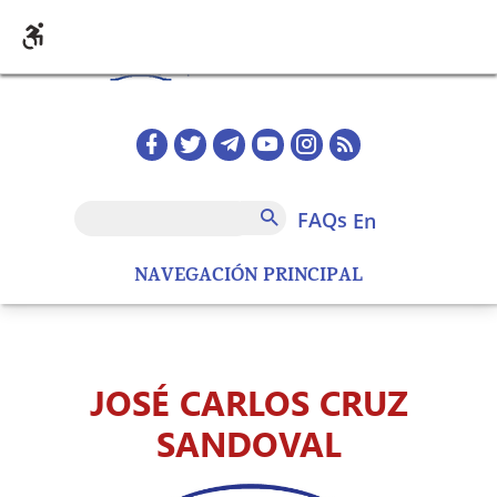
Skip to main content
Redes sociales home
FAQs
Search
FAQs
en
NAVEGACIÓN PRINCIPAL
JOSÉ CARLOS CRUZ
SANDOVAL