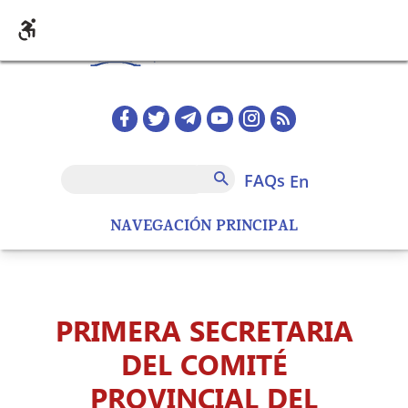
Skip to main content
Redes sociales home
FAQs
Search
FAQs
en
NAVEGACIÓN PRINCIPAL
PRIMERA SECRETARIA
DEL COMITÉ
PROVINCIAL DEL