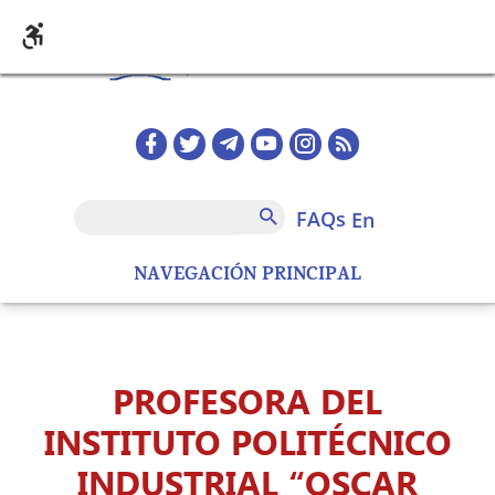
Skip to main content
Redes sociales home
FAQs
Search
FAQs
en
NAVEGACIÓN PRINCIPAL
PROFESORA DEL
INSTITUTO POLITÉCNICO
INDUSTRIAL “OSCAR