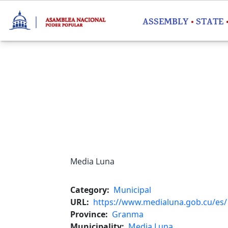
Skip to main content
ASSEMBLY
STATE
Media Luna
Category
Municipal
URL
https://www.medialuna.gob.cu/es/
Province
Granma
Municipality
Media Luna