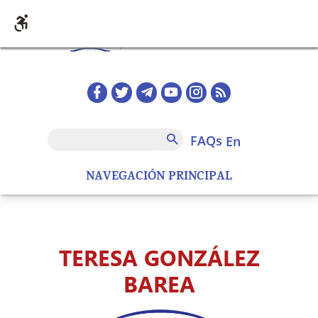
Skip to main content
Redes sociales home
FAQs
Search
FAQs
en
NAVEGACIÓN PRINCIPAL
TERESA GONZÁLEZ
BAREA