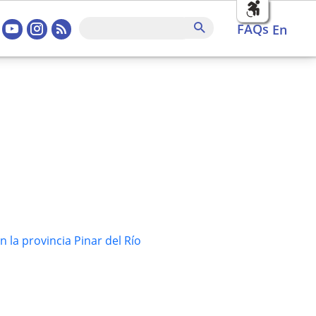
sociales home
FAQs
Search
FAQs
en
n la provincia Pinar del Río