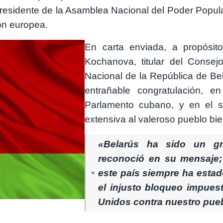
esidente de la Asamblea Nacional del Poder Popular 
ón europea.
En carta enviada, a propósit
Kochanova, titular del Conse
Nacional de la República de Be
entrañable congratulación, 
Parlamento cubano, y en el su
extensiva al valeroso pueblo bie
«Belarús ha sido un gra
reconoció en su mensaje;
este país siempre ha esta
el injusto bloqueo impues
Unidos contra nuestro pue