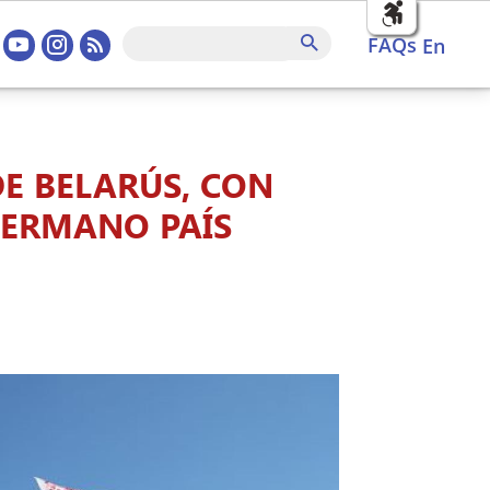
sociales home
FAQs
Search
FAQs
en
E BELARÚS, CON
HERMANO PAÍS