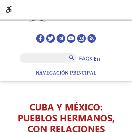
Skip to main content
Redes sociales home
FAQs
Search
FAQs
en
NAVEGACIÓN PRINCIPAL
CUBA Y MÉXICO:
PUEBLOS HERMANOS,
CON RELACIONES