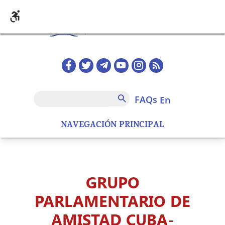
Skip to main content
Redes sociales home
FAQs
Search
FAQs
en
NAVEGACIÓN PRINCIPAL
GRUPO
PARLAMENTARIO DE
AMISTAD CUBA-