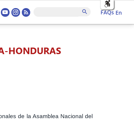
sociales home
FAQs
Search
FAQs
en
BA-HONDURAS
onales de la Asamblea Nacional del