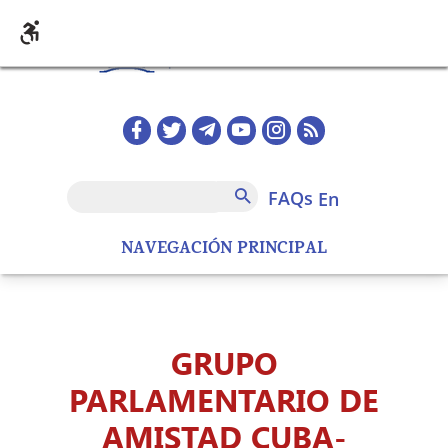
Skip to main content
Redes sociales home
FAQs
Search
FAQs
en
NAVEGACIÓN PRINCIPAL
GRUPO
PARLAMENTARIO DE
AMISTAD CUBA-