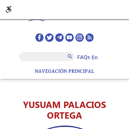
Skip to main content
Redes sociales home
FAQs
Search
FAQs
en
NAVEGACIÓN PRINCIPAL
YUSUAM PALACIOS
ORTEGA