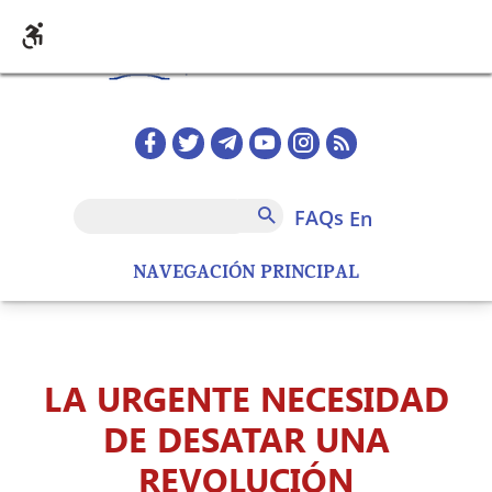
Skip to main content
Redes sociales home
FAQs
Search
FAQs
en
NAVEGACIÓN PRINCIPAL
LA URGENTE NECESIDAD
DE DESATAR UNA
REVOLUCIÓN